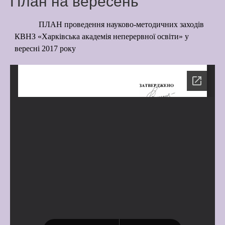
План на вересень
Latter match class
ПЛАН проведення науково-методичних заходів
New Friends Everyday at
КВНЗ «Харківська академія неперервної освіти» у
Kiddie
вересні 2017 року