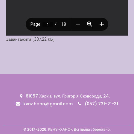
Вакансії
Вакансії
,
Публічна
інформація
Читати далі
Завантажити [337.22 KB]
61057 Харків, вул. Григорія Сковороди, 24.
kvnz.hano@gmail.com
(057) 731-21-31
© 2017-2026. КВНЗ «ХАНО». Всі права збережено.