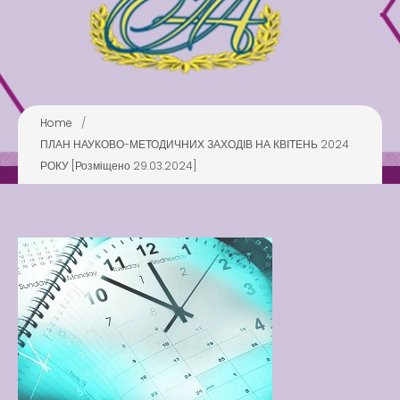
Pool
Play is Our Brain’s Favorite
Way
Latter match class
New Friends Everyday at
Home
/
Kiddie
ПЛАН НАУКОВО-МЕТОДИЧНИХ ЗАХОДІВ НА КВІТЕНЬ 2024
РОКУ [Розміщено 29.03.2024]
Latter match class
Swimming Lessons at New
Pool
Play is Our Brain’s Favorite
Way