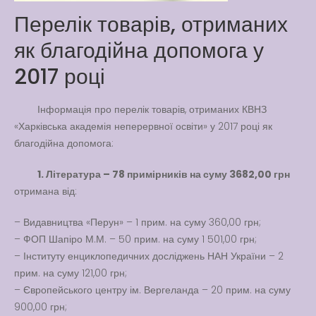
Latter match class
Перелік товарів, отриманих
New Friends Everyday at
як благодійна допомога у
Kiddie
2017 році
Інформація про перелік товарів, отриманих КВНЗ
«Харківська академія неперервної освіти» у 2017 році як
благодійна допомога:
1. Література – 78 примірників на суму 3682,00 грн
отримана від:
– Видавництва «Перун» – 1 прим. на суму 360,00 грн;
– ФОП Шапіро М.М. – 50 прим. на суму 1 501,00 грн;
– Інституту енциклопедичних досліджень НАН України – 2
прим. на суму 121,00 грн;
– Європейського центру ім. Вергеланда – 20 прим. на суму
900,00 грн;