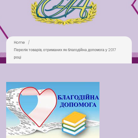
Pool
Play is Our Brain’s Favorite
Way
Latter match class
New Friends Everyday at
Home
/
Kiddie
Перелік товарів, отриманих як благодійна допомога у 2017
році
Latter match class
Swimming Lessons at New
Pool
Play is Our Brain’s Favorite
Way