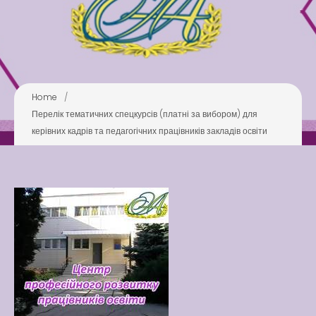
Pool
Play is Our Brain’s Favorite
Way
Latter match class
New Friends Everyday at
Home
/
Kiddie
Перелік тематичних спецкурсів (платні за вибором) для
керівних кадрів та педагогічних працівників закладів освіти
Latter match class
Swimming Lessons at New
Pool
Play is Our Brain’s Favorite
Way