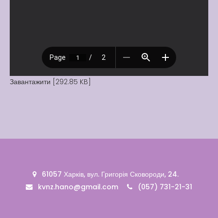
Вакансії
Вакансії
,
Публічна
інформація
Читати далі
Завантажити [292.85 KB]
61057 Харків, вул. Григорія Сковороди, 24.
kvnz.hano@gmail.com
(057) 731-21-31