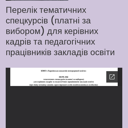
Latter match class
Перелік тематичних
New Friends Everyday at
спецкурсів (платні за
Kiddie
вибором) для керівних
кадрів та педагогічних
працівників закладів освіти