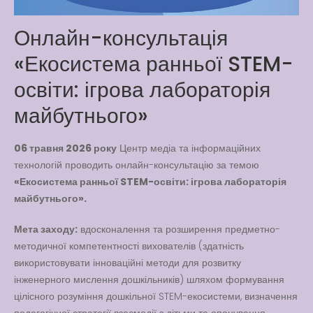
Way
Latter match class
Онлайн-консультація
New Friends Everyday at
«Екосистема ранньої STEM-
Kiddie
освіти: ігрова лабораторія
майбутнього»
06 травня 2026 року
Центр медіа та інформаційних
технологій проводить онлайн-консультацію за темою
«Екосистема ранньої STEM-освіти: ігрова лабораторія
майбутнього».
Мета заходу:
вдосконалення та розширення предметно-
методичної компетентності вихователів (здатність
використовувати інноваційні методи для розвитку
інженерного мислення дошкільників) шляхом формування
цілісного розуміння дошкільної STEM-екосистеми, визначення