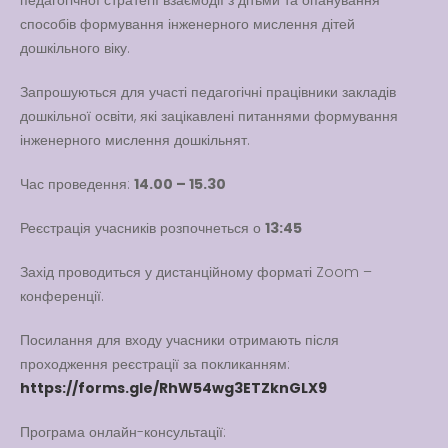
педагогічної стратегії взаємодії з дітьми та опанування
Вакансії
способів формування інженерного мислення дітей
дошкільного віку.
Вакансії
,
Публічна
інформація
Запрошуються для участі педагогічні працівники закладів
дошкільної освіти, які зацікавлені питаннями формування
Читати далі
інженерного мислення дошкільнят.
Час проведення:
14.00 – 15.30
Реєстрація учасників розпочнеться о
13:45
Захід проводиться у дистанційному форматі Zoom –
конференції.
Посилання для входу учасники отримають після
проходження реєстрації за покликанням:
https://forms.gle/RhW54wg3ETZknGLX9
Програма онлайн-консультації: