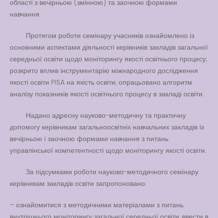
області з вечірньою (змінною) та заочною формами
навчання.
Протягом роботи семінару учасників ознайомлено із
Вакансії
основними аспектами діяльності керівників закладів загальної
середньої освіти щодо моніторингу якості освітнього процесу;
Вакансії
,
Публічна
розкрито вплив інструментарію міжнародного дослідження
інформація
якості освіти PISA на якість освіти; опрацьовано алгоритм
Читати далі
аналізу показників якості освітнього процесу в закладі освіти.
Надано адресну науково-методичну та практичну
допомогу керівникам загальноосвітніх навчальних закладів із
вечірньою і заочною формами навчання з питань
управлінської компетентності щодо моніторингу якості освіти.
За підсумками роботи науково-методичного семінару
керівникам закладів освіти запропоновано:
– ознайомитися з методичними матеріалами з питань
внутрішнього моніторингу загальної середньої освіти, ввести в