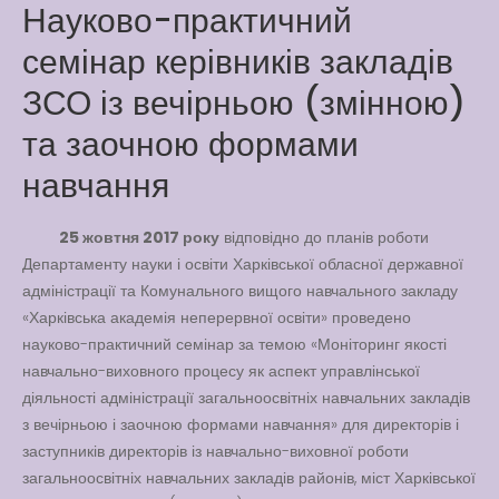
Науково-практичний
Pool
семінар керівників закладів
Play is Our Brain’s Favorite
Way
ЗСО із вечірньою (змінною)
Latter match class
та заочною формами
New Friends Everyday at
навчання
Kiddie
25 жовтня 2017 року
відповідно до планів роботи
Департаменту науки і освіти Харківської обласної державної
адміністрації та Комунального вищого навчального закладу
«Харківська академія неперервної освіти» проведено
науково-практичний семінар за темою «Моніторинг якості
навчально-виховного процесу як аспект управлінської
діяльності адміністрації загальноосвітніх навчальних закладів
з вечірньою і заочною формами навчання» для директорів і
заступників директорів із навчально-виховної роботи
загальноосвітніх навчальних закладів районів, міст Харківської