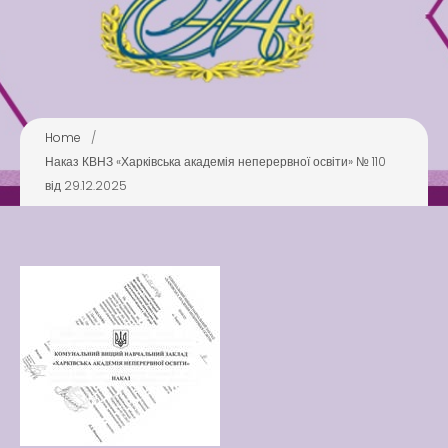
Pool
Play is Our Brain’s Favorite
Way
Latter match class
New Friends Everyday at
Home
/
Kiddie
Наказ КВНЗ «Харківська академія неперервної освіти» № 110
від 29.12.2025
Latter match class
Swimming Lessons at New
Pool
Play is Our Brain’s Favorite