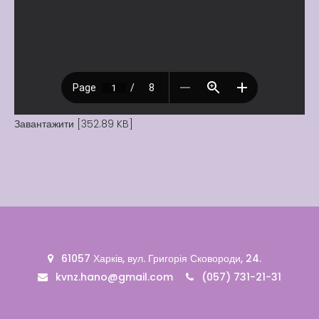
Завантажити [352.89 KB]
61057 Харків, вул. Григорія Сковороди, 24.
kvnz.hano@gmail.com
(057) 731-21-31