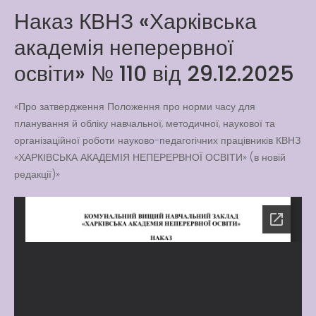
Way
Наказ КВНЗ «Харківська
Latter match class
академія неперервної
New Friends Everyday at
Kiddie
освіти» № 110 від 29.12.2025
«Про затвердження Положення про норми часу для
планування й обліку навчальної, методичної, наукової та
організаційної роботи науково-педагогічних працівників КВНЗ
«ХАРКІВСЬКА АКАДЕМІЯ НЕПЕРЕРВНОЇ ОСВІТИ» (в новій
редакції)»