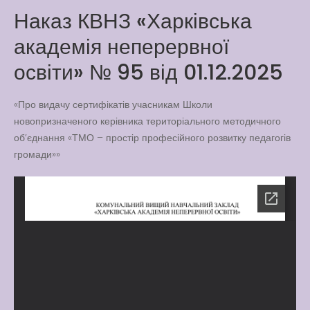
Наказ КВНЗ «Харківська
Latter match class
академія неперервної
New Friends Everyday at
Kiddie
освіти» № 95 від 01.12.2025
«Про видачу сертифікатів учасникам Школи
новопризначеного керівника територіального методичного
об’єднання «ТМО – простір професійного розвитку педагогів
громади»»