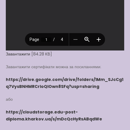
Вакансії
Вакансії
,
Публічна
інформація
Читати далі
Завантажити [84.28 KB]
Завантажити сертифікати можна за посиланнями:
https://drive.google.com/drive/folders/1Mm_SJcCg1
q7VysBNHMRCrloQlOwn8SFq?usp=sharing
або
https://cloudstorage.edu-post-
diploma.kharkov.ua/s/mDcQcHyRsABqdWe