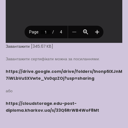
Вакансії
Вакансії
,
Публічна
інформація
Читати далі
Завантажити [345.67 KB]
Завантажити сертифікати можна за посиланнями:
https://drive.google.com/drive/folders/1nonp5lXJnM
7iWLbVuSXVwte_Vs0qzZOj?usp=sharing
або
https://cloudstorage.edu-post-
diploma.kharkov.ua/s/33Q6RrWB4WoF8Mt