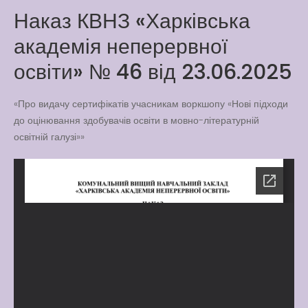
Наказ КВНЗ «Харківська
Latter match class
академія неперервної
New Friends Everyday at
Kiddie
освіти» № 46 від 23.06.2025
«Про видачу сертифікатів учасникам воркшопу «Нові підходи
до оцінювання здобувачів освіти в мовно-літературній
освітній галузі»»