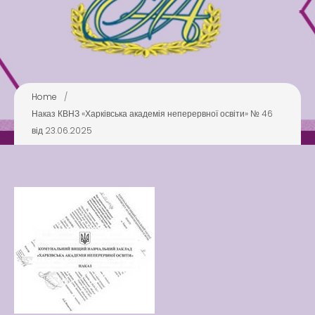
Pool
Play is Our Brain’s Favorite
Way
Latter match class
New Friends Everyday at
Home
/
Kiddie
Наказ КВНЗ «Харківська академія неперервної освіти» № 46
від 23.06.2025
Latter match class
Swimming Lessons at New
Pool
Play is Our Brain’s Favorite
Way