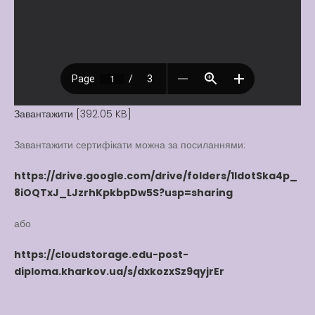
Вакансії
Вакансії
,
Публічна
інформація
Читати далі
Завантажити [392.05 KB]
Завантажити сертифікати можна за посиланнями:
https://drive.google.com/drive/folders/1ldotSka4p_
8iOQTxJ_LJzrhKpkbpDw5S?usp=sharing
або
https://cloudstorage.edu-post-
diploma.kharkov.ua/s/dxkozxSz9qyjrEr