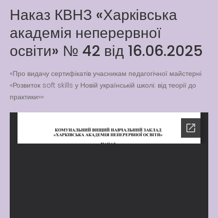
Наказ КВНЗ «Харківська
Latter match class
академія неперервної
New Friends Everyday at
Kiddie
освіти» № 42 від 16.06.2025
«Про видачу сертифікатів учасникам педагогічної майстерні
«Розвиток soft skills у Новій українській школі: від теорії до
практики»»