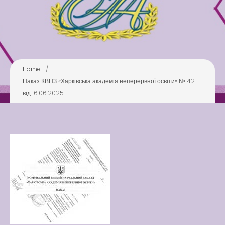
Pool
Play is Our Brain’s Favorite
Way
Latter match class
New Friends Everyday at
Home
/
Kiddie
Наказ КВНЗ «Харківська академія неперервної освіти» № 42
від 16.06.2025
Latter match class
Swimming Lessons at New
Pool
Play is Our Brain’s Favorite
Way