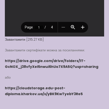
Вакансії
Вакансії
,
Публічна
інформація
Читати далі
Завантажити [215.27 KB]
Завантажити сертифікати можна за посиланнями:
https://drive.google.com/drive/folders/1T-
GcNOX_j38vfyXeI5nwui6hUo7X9A5Q?usp=sharing
або
https://cloudstorage.edu-post-
diploma.kharkov.ua/s/yBK9KwTyebY3Re5