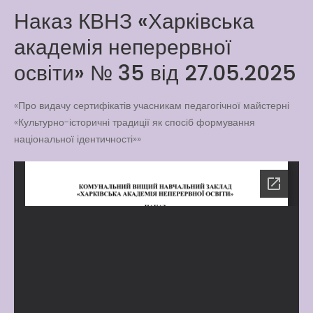
Наказ КВНЗ «Харківська
Latter match class
академія неперервної
New Friends Everyday at
Kiddie
освіти» № 35 від 27.05.2025
«Про видачу сертифікатів учасникам педагогічної майстерні
«Культурно-історичні традиції як спосіб формування
національної ідентичності»»