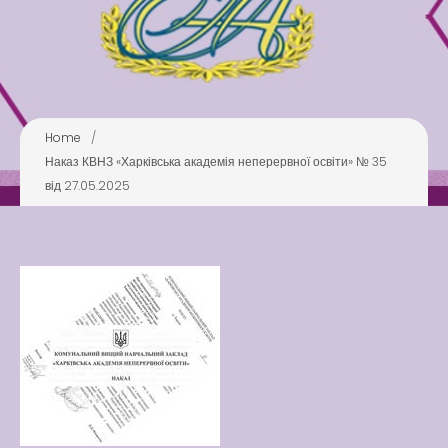
Pool
Play is Our Brain’s Favorite
Way
Latter match class
New Friends Everyday at
Home
/
Kiddie
Наказ КВНЗ «Харківська академія неперервної освіти» № 35
від 27.05.2025
Latter match class
Swimming Lessons at New
Pool
Play is Our Brain’s Favorite
Way