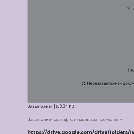
Зав
На
Перезавантажити доку
Завантажити [153.34 KB]
Завантажити сертифікати можна за посиланням:
https://drive.google.com/drive/folde