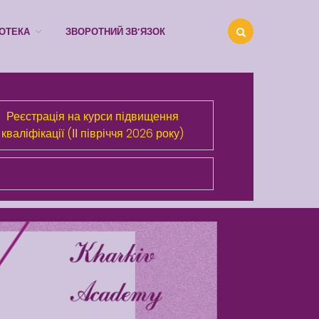
ІОТЕКА
ЗВОРОТНИЙ ЗВ’ЯЗОК
Про Академію
Реєстрація на курси підвищення
Розділи сайта
кваліфікації (ІІ півріччя 2026 року)
Публічна інформація
Анонси
Бібліотека
Зворотний зв’язок
Latter match class
Swimming Lessons at New