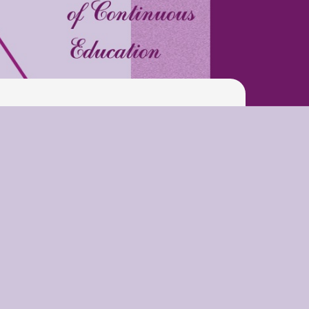
Pool
Play is Our Brain’s Favorite
Way
Latter match class
New Friends Everyday at
Kiddie
Latter match class
Swimming Lessons at New
Pool
Play is Our Brain’s Favorite
Way