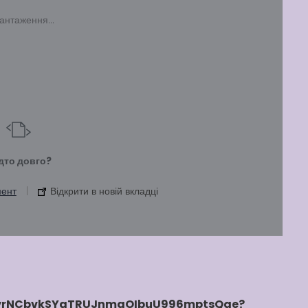
антаження...
дто довго?
мент
|
Відкрити в новій вкладці
rs/1vrNCbvkSYaTRUJnmgOIbuU996mptsQqe?