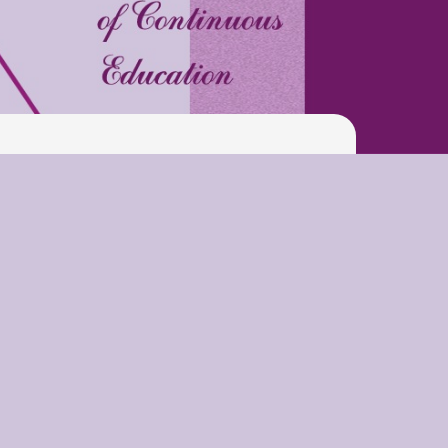
Pool
Play is Our Brain’s Favorite
Way
Latter match class
New Friends Everyday at
Kiddie
Latter match class
Swimming Lessons at New
Pool
Play is Our Brain’s Favorite
Way