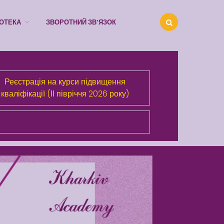
ІОТЕКА
ЗВОРОТНИЙ ЗВ’ЯЗОК
Про Академію
Реєстрація на курси підвищення
Розділи сайта
кваліфікації (ІІ півріччя 2026 року)
Публічна інформація
Анонси
Бібліотека
Зворотний зв’язок
Latter match class
Swimming Lessons at New