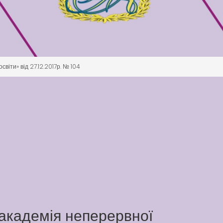
віти» від 27.12.2017р. № 104
академія неперервної