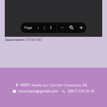
Вакансії
Вакансії
,
Публічна
інформація
Читати далі
Завантажити [171.54 KB]
61057 Харків, вул. Григорія Сковороди, 24.
kvnz.hano@gmail.com
(057) 731-21-31