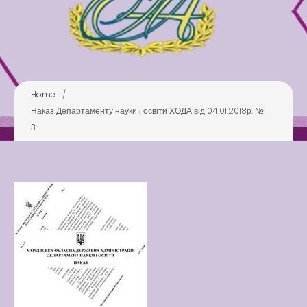
Pool
Play is Our Brain’s Favorite
Way
Latter match class
New Friends Everyday at
Home
/
Kiddie
Наказ Департаменту науки і освіти ХОДА від 04.01.2018р. №
3
Latter match class
Swimming Lessons at New
Pool
Play is Our Brain’s Favorite
Way