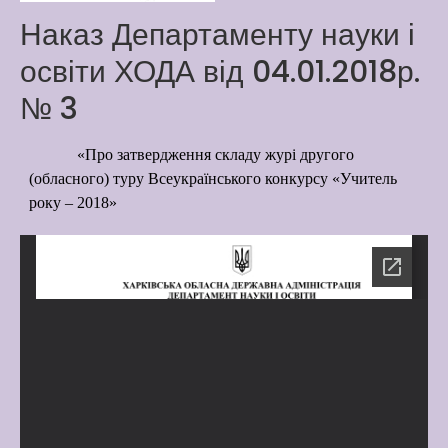
Latter match class
Наказ Департаменту науки і
New Friends Everyday at
освіти ХОДА від 04.01.2018р.
Kiddie
№ 3
«Про затвердження складу журі другого
(обласного) туру Всеукраїнського конкурсу «Учитель
року – 2018»