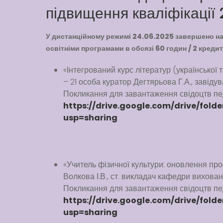
підвищення кваліфікації
У дистанційному режимі 24.06.2025 завершено нав
освітніми програмами в обсязі 60 годин / 2 креди
«Інтегрований курс літератур (української 
– 21 особа куратор Дегтярьова Г.А., завід
Покликання для завантаження свідоцтв пед
https://drive.google.com/drive/fol
usp=sharing
«Учитель фізичної культури: оновлення пр
Волкова І.В., ст. викладач кафедри вихован
Покликання для завантаження свідоцтв пед
https://drive.google.com/drive/fold
usp=sharing