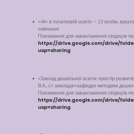
«4К» в початковій освіті» – 23 особи, курат
навчання.
Покликання для завантаження свідоцтв пед
https://drive.google.com/drive/fo
usp=sharing
«Заклад дошкільної освіти: простір розвитк
В.А., ст. викладач кафедри методики дошкіл
Покликання для завантаження свідоцтв пед
https://drive.google.com/drive/fo
usp=sharing