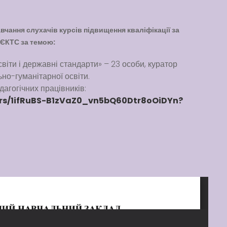
чання слухачів курсів підвищення кваліфікації за
 ЄКТС за темою:
іти і державні стандарти» – 23 особи, куратор
ьно-гуманітарної освіти.
агогічних працівників:
ders/1ifRuBS-B1zVaZ0_vn5bQ60Dtr8oOiDYn?