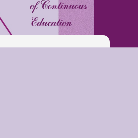
Latter match class
Swimming Lessons at New
Pool
Play is Our Brain’s Favorite
Way
Latter match class
New Friends Everyday at
Kiddie
Latter match class
Swimming Lessons at New
Pool