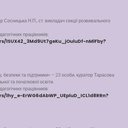
ор Сосницька Н.П., ст. викладач секції розвивального
агогічних працівників:
lders/1SUX42_3Md9Ut7geKu_jOuluDf-nMlFby?
у, безпеки та підтримки» – 23 особи, куратор Тарасова
ьної та початкової освіти.
агогічних працівників:
lders/1hy_e-ErWG6dAbWP_UEpluD_ICL1d8RRn?