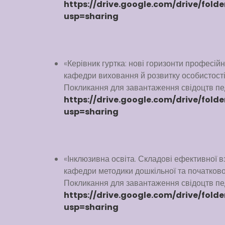
https://drive.google.com/drive/fol
usp=sharing
«Керівник гуртка: нові горизонти професійн
кафедри виховання й розвитку особистості
Покликання для завантаження свідоцтв пед
https://drive.google.com/drive/fol
usp=sharing
«Інклюзивна освіта. Складові ефективної вза
кафедри методики дошкільної та початкової
Покликання для завантаження свідоцтв пед
https://drive.google.com/drive/fo
usp=sharing