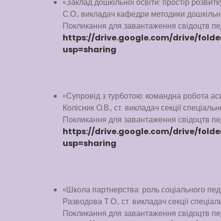
«Заклад дошкільної освіти: простір розвитк
С.О., викладач кафедри методики дошкільно
Покликання для завантаження свідоцтв пед
https://drive.google.com/drive/fo
usp=sharing
«Супровід з турботою: командна робота аси
Колісник О.В., ст. викладач секції спеціальн
Покликання для завантаження свідоцтв пед
https://drive.google.com/drive/fo
usp=sharing
«Школа партнерства: роль соціального педаг
Разводова Т.О., ст. викладач секції спеціал
Покликання для завантаження свідоцтв пед