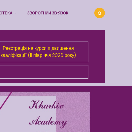
ІОТЕКА
ЗВОРОТНИЙ ЗВ’ЯЗОК
Реєстрація на курси підвищення
кваліфікації (ІІ півріччя 2026 року)
Про Академію
Розділи сайта
Публічна інформація
Анонси
Бібліотека
Зворотний зв’язок