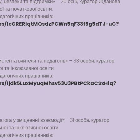
у, безпеки та підтримки» – 20 осіб, куратор Жданова
ї та початкової освіти.
агогічних працівників:
lders/1eGRERIqtMQsdzPCWn5qF33f5g5dTJ-uC?
стента вчителя та педагогів» – 33 особи, куратор
ої та інклюзивної освіти.
агогічних працівників:
lders/1jdk5LuxMyuqMhsv53U3PBtPCkaCSxHlq?
ога у зміцненні взаємодії» – 31 особа, куратор
ьної та інклюзивної освіти.
агогічних працівників: