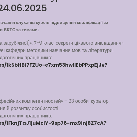
 24.06.2025
чання слухачів курсів підвищення кваліфікації за
ти ЄКТС за темами:
та зарубіжної)». 7-9 клас: секрети цікавого викладання»
увач кафедри методики навчання мов та літератури.
агогічних працівників:
ders/1kSbHBi7FZUo-e7xm53hwIIEbPPxpEjJv?
офесійних компетентностей» – 23 особи, куратор
ня й розвитку особистості.
агогічних працівників:
ers/1FknjTaJ1juMcIY-9sp76-mx9inj8Z7cA?