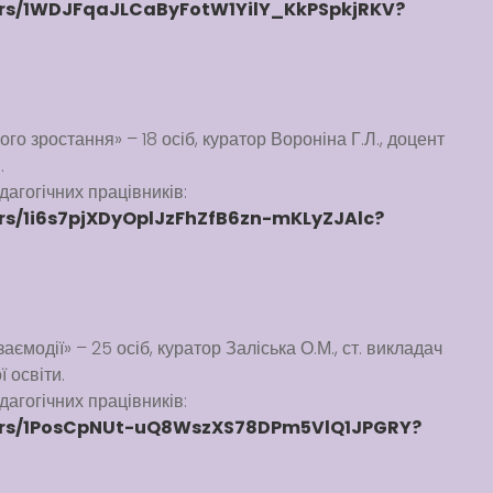
ders/1WDJFqaJLCaByFotW1YilY_KkPSpkjRKV?
ого зростання» – 18 осіб, куратор Вороніна Г.Л., доцент
.
агогічних працівників:
ders/1i6s7pjXDyOplJzFhZfB6zn-mKLyZJAlc?
ємодії» – 25 осіб, куратор Заліська О.М., ст. викладач
 освіти.
агогічних працівників:
lders/1PosCpNUt-uQ8WszXS78DPm5VlQ1JPGRY?