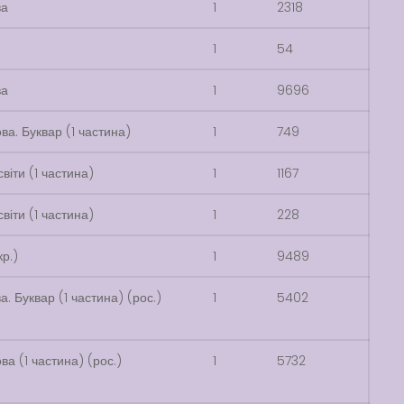
ва
1
2318
1
54
ва
1
9696
ва. Буквар (1 частина)
1
749
віти (1 частина)
1
1167
віти (1 частина)
1
228
р.)
1
9489
а. Буквар (1 частина) (рос.)
1
5402
ва (1 частина) (рос.)
1
5732