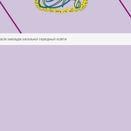
асів закладів загальної середньої освіти