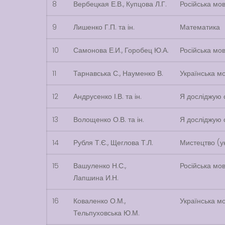
8
Вербецкая Е.В., Купцова Л.Г.
Російська мо
9
Лишенко Г.П. та ін.
Математика
10
Самонова Е.И., Горобец Ю.А.
Російська мо
11
Тарнавська С., Науменко В.
Українська мо
12
Андрусенко І.В. та ін.
Я досліджую с
13
Волощенко О.В. та ін.
Я досліджую с
14
Рубля Т.Є., Щеглова Т.Л.
Мистецтво (ук
15
Вашуленко Н.С.,
Російська мов
Лапшина И.Н.
16
Коваленко О.М.,
Українська мо
Тельпуховська Ю.М.