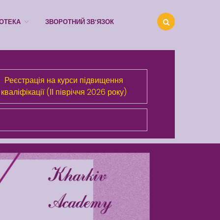
ІОТЕКА
ЗВОРОТНИЙ ЗВ’ЯЗОК
Про Академію
Реєстрація на курси підвищення
кваліфікації (ІІ півріччя 2026 року)
Розділи сайта
Публічна інформація
Анонси
Бібліотека
Зворотний зв’язок
Latter match class