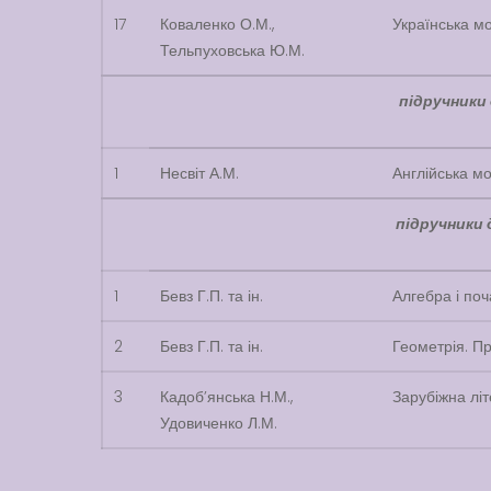
17
Коваленко О.М.,
Українська мо
Тельпуховська Ю.М.
підручники 
1
Несвіт А.М.
Англійська мо
підручники д
1
Бевз Г.П. та ін.
Алгебра і поч
2
Бевз Г.П. та ін.
Геометрія. П
3
Кадоб’янська Н.М.,
Зарубіжна літ
Удовиченко Л.М.