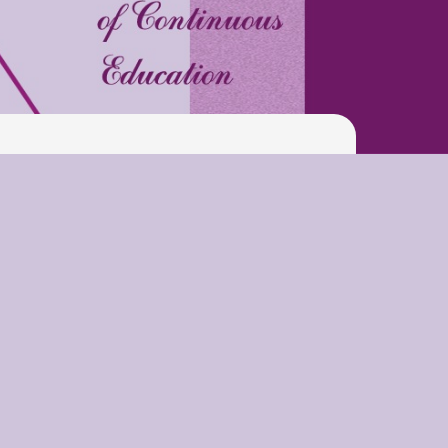
Swimming Lessons at New
Pool
Play is Our Brain’s Favorite
Way
Latter match class
New Friends Everyday at
Kiddie
Latter match class
Swimming Lessons at New
Pool
Play is Our Brain’s Favorite