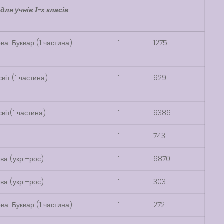
для учнів 1-х класів
ва. Буквар (1 частина)
1
1275
віт (1 частина)
1
929
віт(1 частина)
1
9386
1
743
ва (укр.+рос)
1
6870
ва (укр.+рос)
1
303
ва. Буквар (1 частина)
1
272