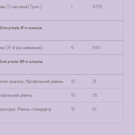
ва (2 частина) (рос.)
1
5732
для учнів 5-х класів
ва (5-й рік навчання)
5
5511
ля учнів 10-х класів
атки аналізу. Профільний рівень
10
31
рофільний рівень
10
75
ература. Рівень стандарту
10
51