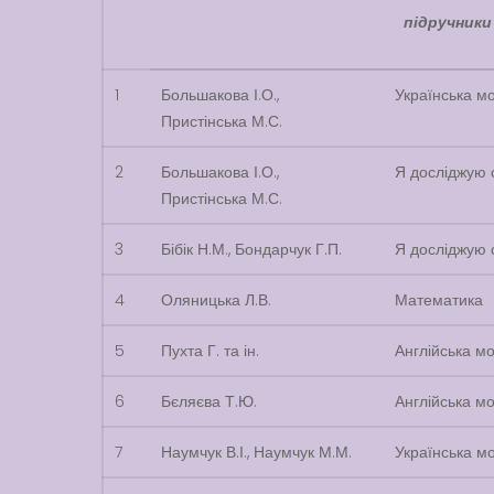
підручники 
1
Большакова І.О.,
Українська мо
Пристінська М.С.
2
Большакова І.О.,
Я досліджую с
Пристінська М.С.
3
Бібік Н.М., Бондарчук Г.П.
Я досліджую с
4
Оляницька Л.В.
Математика
5
Пухта Г. та ін.
Англійська мо
6
Бєляєва Т.Ю.
Англійська мо
7
Наумчук В.І., Наумчук М.М.
Українська мо