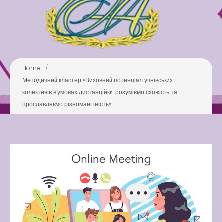
Pool
Play is Our Brain’s Favorite
Way
Latter match class
Home
/
New Friends Everyday at
Методичний кластер «Виховний потенціал учнівських
Kiddie
колективів в умовах дистанційки: розуміємо схожість та
прославляємо різноманітність»
Latter match class
Swimming Lessons at New
Pool
Play is Our Brain’s Favorite