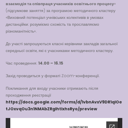
взаємодія та співпраця учасників освітнього процесу
»
Вакансії
(підсумкове заняття) за програмою методичного кластеру
«Виховний потенціал учнівських колективів в умовах
Вакансії
,
Публічна
інформація
дистанційки: розуміємо схожість та прославляємо
різноманітність».
Читати далі
До участі запрошуються класні керівники закладів загальної
середньої освіти, які є учасниками методичного кластеру.
Час проведення:
14.00 – 16.15
Захід проводиться у форматі Zoom-конференції.
Покликання для входу учасники отримають після
проходження реєстрації
https://docs.google.com/forms/d/1vbnAvxV9DR1qIOe
tJOxvqOu3n1NMAbZRgIhtlxhsRyo/preview