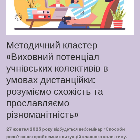
Way
Latter match class
New Friends Everyday at
Kiddie
Методичний кластер
«Виховний потенціал
учнівських колективів в
умовах дистанційки:
розуміємо схожість та
прославляємо
різноманітність»
27 жовтня 2025 року
відбудеться вебсемінар «
Способи
розв’язання проблемних ситуацій класного колективу: