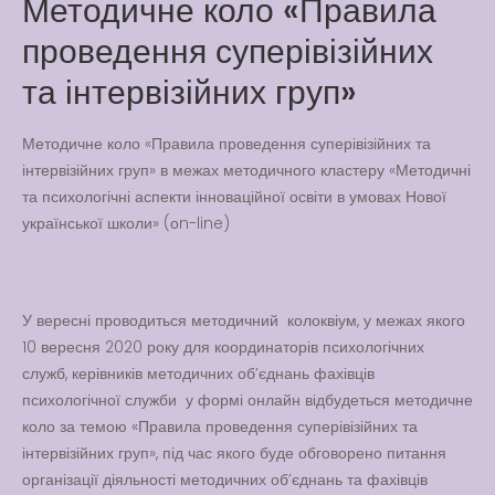
Методичне коло «Правила
Latter match class
проведення суперівізійних
New Friends Everyday at
та інтервізійних груп»
Kiddie
Методичне коло «Правила проведення суперівізійних та
інтервізійних груп» в межах методичного кластеру «Методичні
та психологічні аспекти інноваційної освіти в умовах Нової
української школи» (оn-line)
У вересні проводиться методичний колоквіум, у межах якого
10 вересня 2020 року для координаторів психологічних
служб, керівників методичних об’єднань фахівців
психологічної служби у формі онлайн відбудеться методичне
коло за темою «Правила проведення суперівізійних та
інтервізійних груп», під час якого буде обговорено питання
організації діяльності методичних об’єднань та фахівців