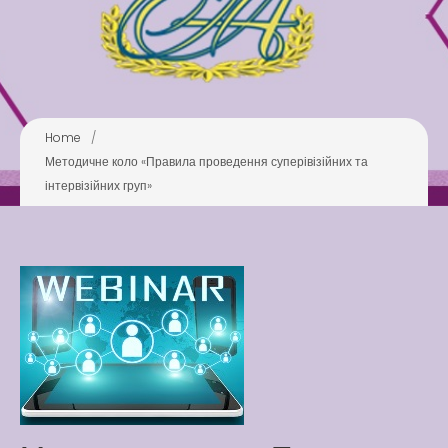
Pool
Play is Our Brain’s Favorite
Way
Latter match class
New Friends Everyday at
Home
/
Kiddie
Методичне коло «Правила проведення суперівізійних та
інтервізійних груп»
Latter match class
Swimming Lessons at New
Pool
Play is Our Brain’s Favorite
Way