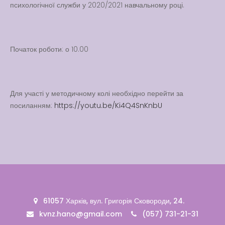
Вакансії
психологічної служби у 2020/2021 навчальному році.
Вакансії
,
Публічна
інформація
Початок роботи: о 10.00
Читати далі
Для участі у методичному колі необхідно перейти за
посиланням:
https://youtu.be/Ki4Q4SnKnbU
61057 Харків, вул. Григорія Сковороди, 24.
kvnz.hano@gmail.com
(057) 731-21-31