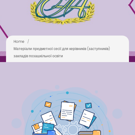
Swimming Lessons at New
Pool
Play is Our Brain’s Favorite
Way
Latter match class
Home
/
New Friends Everyday at
Матеріали предметної сесії для керівників (заступників)
Kiddie
закладів позашкільної освіти
Latter match class
Swimming Lessons at New
Pool
Play is Our Brain’s Favorite