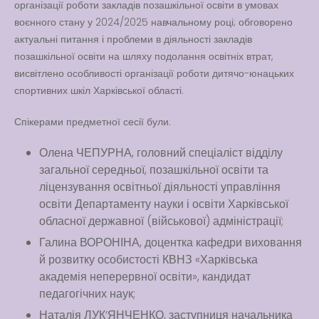
організації роботи закладів позашкільної освіти в умовах
Вакансії
воєнного стану у 2024/2025 навчальному році; обговорено
актуальні питання і проблеми в діяльності закладів
Вакансії
,
Публічна
позашкільної освіти на шляху подолання освітніх втрат,
інформація
висвітлено особливості організації роботи дитячо-юнацьких
спортивних шкіл Харківської області.
Читати далі
Спікерами предметної сесії були:
Олена ЧЕПУРНА, головний спеціаліст відділу
загальної середньої, позашкільної освіти та
ліцензування освітньої діяльності управління
освіти Департаменту науки і освіти Харківської
обласної державної (військової) адміністрації;
Галина ВОРОНІНА, доцентка кафедри виховання
й розвитку особистості КВНЗ «Харківська
академія неперервної освіти», кандидат
педагогічних наук;
Наталія ЛУК’ЯНЧЕНКО, заступниця начальника