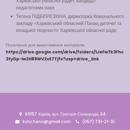
Харківської обласної ради», кандидат
педагогічних наук
Тетяна ПІДБЕРЕЗКІНА, директорка Комунального
закладу «Харківський обласний Палац дитячої та
юнацької творчості» Харківської обласної ради.
Посилання для завантаження матеріалів:
https://drive.google.com/drive/folders/1JeFw7k3Fhc
3tyDp-IwZH89WV2vE7Tjfv?usp=drive_link
61057 Харків, вул. Григорія Сковороди, 24.
kvnz.hano@gmail.com
(057) 731-21-31