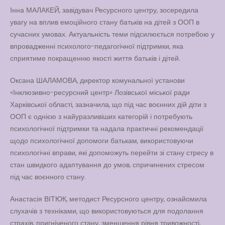
Інна МАЛАКЕЙ, завідувач Ресурсного центру, зосередила
Вакансії
увагу на вплив емоційного стану батьків на дітей з ООП в
Вакансії
,
Публічна
сучасних умовах. Актуальність теми підсилюється потребою у
інформація
впровадженні психолого-педагогічної підтримки, яка
сприятиме покращенню якості життя батьків і дітей.
Читати далі
Оксана ШАЛАМОВА, директор комунальної установи
«Інклюзивно-ресурсний центр» Лозівської міської ради
Харківської області, зазначила, що під час воєнних дій діти з
ООП є однією з найуразливіших категорій і потребують
психологічної підтримки та надала практичні рекомендації
щодо психологічної допомоги батькам, використовуючи
психологічні вправи, які допоможуть перейти зі стану стресу в
стан швидкого адаптування до умов, спричинених стресом
під час воєнного стану.
Анастасія ВІТЮК, методист Ресурсного центру, ознайомила
слухачів з техніками, що використовуються для подолання
страхів, пригніченого стану, зменшення рівня тривожності,