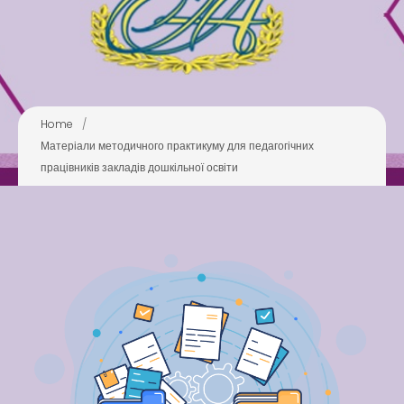
Pool
Play is Our Brain’s Favorite
Way
Latter match class
Home
/
New Friends Everyday at
Матеріали методичного практикуму для педагогічних
Kiddie
працівників закладів дошкільної освіти
Latter match class
Swimming Lessons at New
Pool
Play is Our Brain’s Favorite