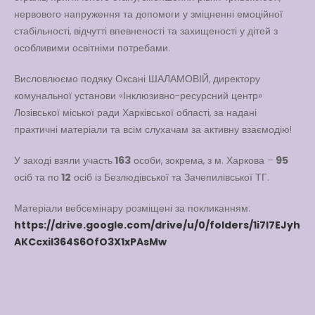
нервового напруження та допомоги у зміцненні емоційної
стабільності, відчутті впевненості та захищеності у дітей з
особливими освітніми потребами.
Висловлюємо подяку Оксані ШАЛАМОВІЙ, директору
комунальної установи «Інклюзивно-ресурсний центр»
Лозівської міської ради Харківської області, за надані
практичні матеріали та всім слухачам за активну взаємодію!
У заході взяли участь
163
особи, зокрема, з м. Харкова –
95
осіб та по
12
осіб із Безлюдівської та Зачепилівської ТГ.
Матеріали вебсемінару розміщені за покликанням:
https://drive.google.com/drive/u/0/folders/1i7l7EJyh
AKCcxil364S6OfO3X1xPAsMw