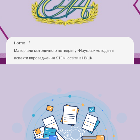
Pool
Play is Our Brain’s Favorite
Way
Latter match class
New Friends Everyday at
Home
/
Kiddie
Матеріали методичного нетворінгу «Науково-методичні
аспекти впровадження STEM-освіти в НУШ»
Latter match class
Swimming Lessons at New
Pool
Play is Our Brain’s Favorite