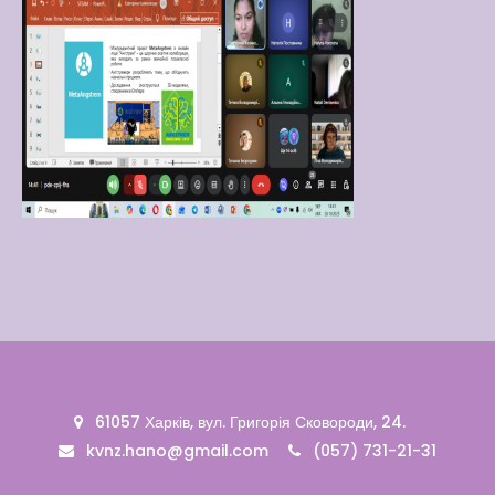
61057 Харків, вул. Григорія Сковороди, 24.
kvnz.hano@gmail.com
(057) 731-21-31