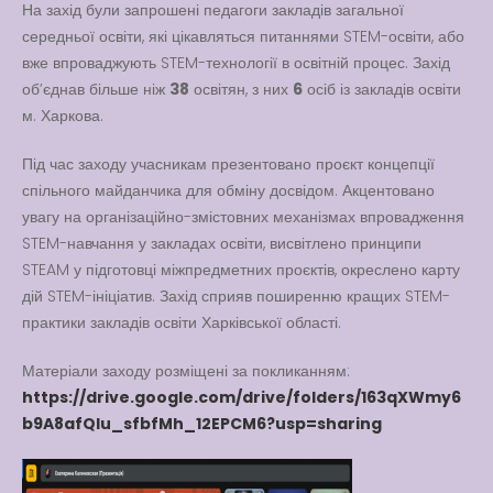
На захід були запрошені педагоги закладів загальної
Вакансії
середньої освіти, які цікавляться питаннями STEM-освіти, або
Вакансії
,
Публічна
вже впроваджують STEM-технології в освітній процес. Захід
інформація
об’єднав більше ніж
38
освітян, з них
6
осіб із закладів освіти
м. Харкова.
Читати далі
Під час заходу учасникам презентовано проєкт концепції
спільного майданчика для обміну досвідом. Акцентовано
увагу на організаційно-змістовних механізмах впровадження
STEM-навчання у закладах освіти, висвітлено принципи
STEAM у підготовці міжпредметних проєктів, окреслено карту
дій STEM-ініціатив. Захід сприяв поширенню кращих STEM-
практики закладів освіти Харківської області.
Матеріали заходу розміщені за покликанням:
https://drive.google.com/drive/folders/163qXWmy6
b9A8afQlu_sfbfMh_12EPCM6?usp=sharing