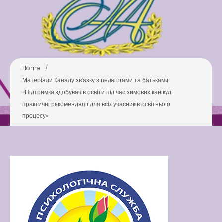
Pool
Play is Our Brain’s Favorite
Way
Latter match class
New Friends Everyday at
Home
/
Kiddie
Матеріали Каналу зв’язку з педагогами та батьками
«Підтримка здобувачів освіти під час зимових канікул:
практичні рекомендації для всіх учасників освітнього
процесу»
Latter match class
Swimming Lessons at New
Pool
Play is Our Brain’s Favorite
Way