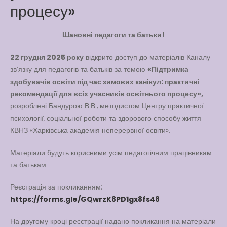
процесу»
Вакансії
Вакансії
,
Публічна
Шановні педагоги та батьки!
інформація
Читати далі
22 грудня 2025 року
відкрито доступ до матеріалів Каналу
зв’язку для педагогів та батьків за темою
«Підтримка
здобувачів освіти під час зимових канікул: практичні
рекомендації для всіх учасників освітнього процесу»,
розроблені Бандурою В.В., методистом Центру практичної
психології, соціальної роботи та здорового способу життя
КВНЗ «Харківська академія неперервної освіти».
Матеріали будуть корисними усім педагогічним працівникам
та батькам.
Реєстрація за покликанням:
https://forms.gle/GQwrzK8PD1gx8fs48
На другому кроці реєстрації надано покликання на матеріали