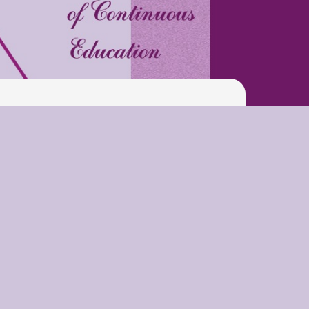
Pool
Play is Our Brain’s Favorite
Way
Latter match class
New Friends Everyday at
Kiddie
Latter match class
Swimming Lessons at New
Pool
Play is Our Brain’s Favorite
Way