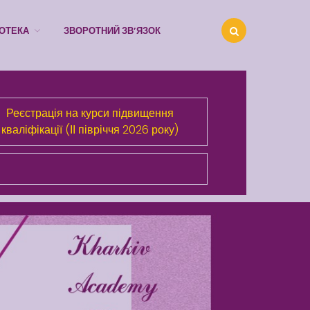
ІОТЕКА
ЗВОРОТНИЙ ЗВ’ЯЗОК
Про Академію
Реєстрація на курси підвищення
Розділи сайта
кваліфікації (ІІ півріччя 2026 року)
Публічна інформація
Анонси
Бібліотека
Зворотний зв’язок
Latter match class
Swimming Lessons at New