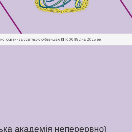
ої освіти» за освітньою субвенцією КПК 0611182 на 2025 рік
ька академія неперервної