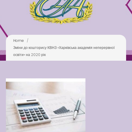
Pool
Play is Our Brain’s Favorite
Way
Latter match class
New Friends Everyday at
Home
/
Kiddie
Зміни до кошторису КВНЗ «Харківська академія неперервної
освіти» на 2020 рік
Latter match class
Swimming Lessons at New
Pool
Play is Our Brain’s Favorite
Way