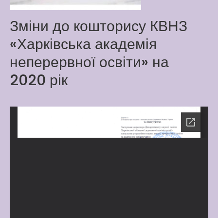
Latter match class
Зміни до кошторису КВНЗ
New Friends Everyday at
Kiddie
«Харківська академія
неперервної освіти» на
2020 рік