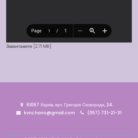
Вакансії
Вакансії
,
Публічна
інформація
Читати далі
Завантажити [2.71 MB]
61057 Харків, вул. Григорія Сковороди, 24.
kvnz.hano@gmail.com
(057) 731-21-31