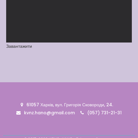
Вакансії
Вакансії
,
Публічна
інформація
Читати далі
Завантажити
61057 Харків, вул. Григорія Сковороди, 24.
kvnz.hano@gmail.com
(057) 731-21-31