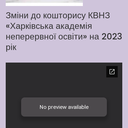
Latter match class
Зміни до кошторису КВНЗ
New Friends Everyday at
Kiddie
«Харківська академія
неперервної освіти» на 2023
рік