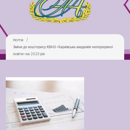
Pool
Play is Our Brain’s Favorite
Way
Latter match class
New Friends Everyday at
Home
/
Kiddie
Зміни до кошторису КВНЗ «Харківська академія неперервної
освіти» на 2023 рік
Latter match class
Swimming Lessons at New
Pool
Play is Our Brain’s Favorite
Way