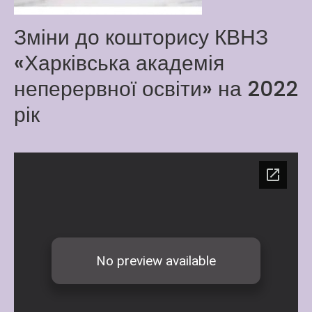
Latter match class
Зміни до кошторису КВНЗ
New Friends Everyday at
Kiddie
«Харківська академія
неперервної освіти» на 2022
рік