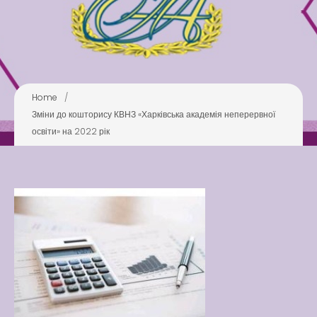
Pool
Play is Our Brain’s Favorite
Way
Latter match class
New Friends Everyday at
Home
/
Kiddie
Зміни до кошторису КВНЗ «Харківська академія неперервної
освіти» на 2022 рік
Latter match class
Swimming Lessons at New
Pool
Play is Our Brain’s Favorite
Way