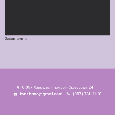
Вакансії
Вакансії
,
Публічна
інформація
Читати далі
Завантажити
61057 Харків, вул. Григорія Сковороди, 24.
kvnz.hano@gmail.com
(057) 731-21-31