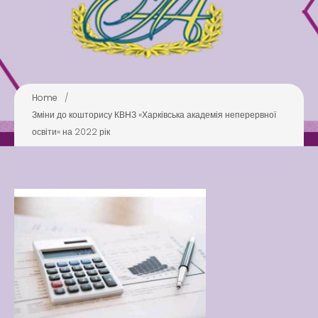
Pool
Play is Our Brain’s Favorite
Way
Latter match class
New Friends Everyday at
Home
/
Kiddie
Зміни до кошторису КВНЗ «Харківська академія неперервної
освіти» на 2022 рік
Latter match class
Swimming Lessons at New
Pool
Play is Our Brain’s Favorite
Way