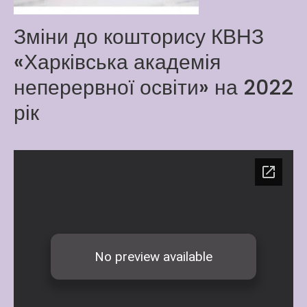
Latter match class
Зміни до кошторису КВНЗ
New Friends Everyday at
Kiddie
«Харківська академія
неперервної освіти» на 2022
рік