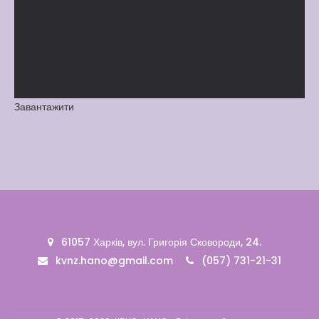
Вакансії
Вакансії
,
Публічна
інформація
Читати далі
Завантажити
61057 Харків, вул. Григорія Сковороди, 24.
kvnz.hano@gmail.com
(057) 731-21-31