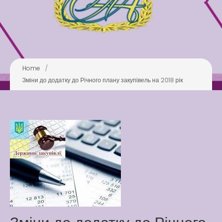
Play is Our Brain’s Favorite
Way
Latter match class
New Friends Everyday at
Kiddie
Home
/
Зміни до додатку до Річного плану закупівель на 2018 рік
Latter match class
Swimming Lessons at New
Pool
Play is Our Brain’s Favorite
Way