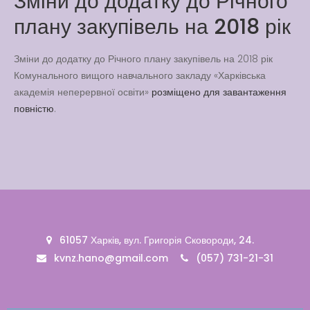
Зміни до додатку до Річного
Latter match class
плану закупівель на 2018 рік
New Friends Everyday at
Kiddie
Зміни до додатку до Річного плану закупівель на 2018 рік
Комунального вищого навчального закладу «Харківська
академія неперервної освіти»
розміщено для завантаження
повністю
.
61057 Харків, вул. Григорія Сковороди, 24.
kvnz.hano@gmail.com
(057) 731-21-31
Вакансії