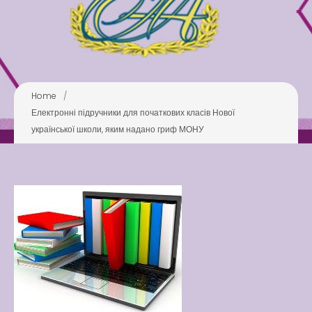
Pool
Play is Our Brain’s Favorite
Way
Latter match class
New Friends Everyday at
Home
/
Kiddie
Електронні підручники для початкових класів Нової
української школи, яким надано гриф МОНУ
Latter match class
Swimming Lessons at New
Pool
Play is Our Brain’s Favorite
Way