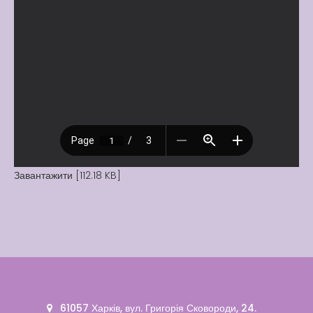
Вакансії
Вакансії
,
Публічна
інформація
Читати далі
Завантажити [112.18 KB]
61057 Харків, вул. Григорія Сковороди, 24.