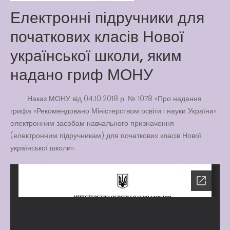
Електронні підручники для
Latter match class
New Friends Everyday at
початкових класів Нової
Kiddie
української школи, яким
надано гриф МОНУ
Наказ МОНУ від 04.10.2018 р. № 1078 «Про надання
грифа «Рекомендовано Міністерством освіти і науки України»
електронним засобам навчального призначення
(електронним підручникам) для початкових класів Нової
української школи».