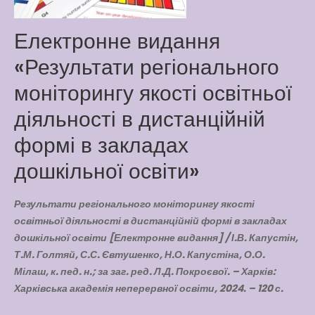
Latter match class
Електронне видання
New Friends Everyday at
«Результати регіонального
Kiddie
моніторингу якості освітньої
діяльності в дистанційній
формі в закладах
дошкільної освіти»
Результати регіонального моніторингу якості
освітньої діяльності в дистанційній формі в закладах
дошкільної освіти [Електронне видання] / І.В. Капустін,
Т.М. Голтяй, С.С. Євтушенко, Н.О. Капустіна, О.О.
Мілаш, к. пед. н.; за заг. ред. Л.Д. Покроєвої. – Харків:
Харківська академія неперервної освіти, 2024. – 120 с.