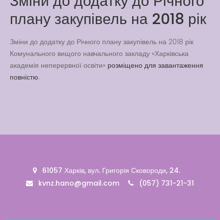
Зміни до додатку до Річного
Latter match class
плану закупівель на 2018 рік
New Friends Everyday at
Kiddie
Зміни до додатку до Річного плану закупівель на 2018 рік
Комунального вищого навчального закладу «Харківська
академія неперервної освіти»
розміщено для завантаження
повністю
.
61057 Харків, вул. Григорія Сковороди, 24.
kvnz.hano@gmail.com
(057) 731-21-31
Вакансії