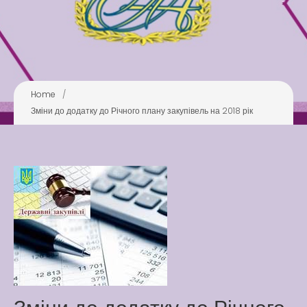
Play is Our Brain’s Favorite
Way
Latter match class
New Friends Everyday at
Kiddie
Home
/
Зміни до додатку до Річного плану закупівель на 2018 рік
Latter match class
Swimming Lessons at New
Pool
Play is Our Brain’s Favorite
Way