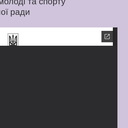
 молоді та спорту
ої ради