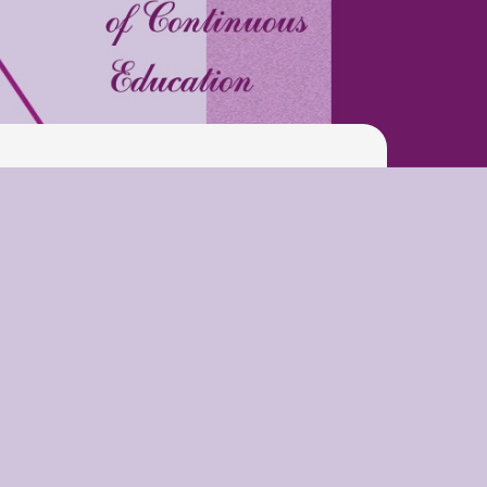
Pool
Play is Our Brain’s Favorite
Way
Latter match class
New Friends Everyday at
Kiddie
Latter match class
Swimming Lessons at New
Pool
Play is Our Brain’s Favorite
Way