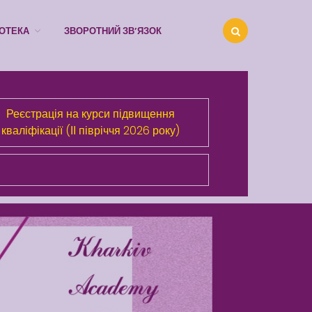
ІОТЕКА
ЗВОРОТНИЙ ЗВ’ЯЗОК
Про Академію
Реєстрація на курси підвищення
Розділи сайта
кваліфікації (ІІ півріччя 2026 року)
Публічна інформація
Анонси
Бібліотека
Зворотний зв’язок
Latter match class
Swimming Lessons at New