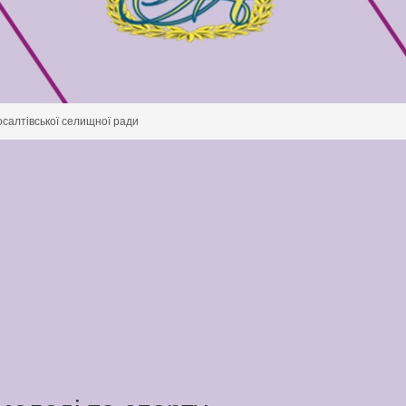
росалтівської селищної ради