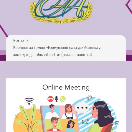
Pool
Play is Our Brain’s Favorite
Way
Latter match class
Home
/
New Friends Everyday at
Воркшоп за темою «Формування культури безпеки у
Kiddie
закладах дошкільної освіти» (останнє заняття)
Latter match class
Swimming Lessons at New
Pool
Play is Our Brain’s Favorite