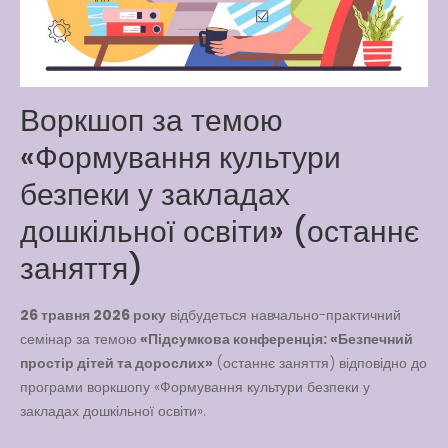
Way
Latter match class
New Friends Everyday at
Kiddie
Воркшоп за темою
«Формування культури
безпеки у закладах
дошкільної освіти» (останнє
заняття)
26 травня 2026 року
відбудеться навчально-практичний
семінар за темою
«Підсумкова конференція: «Безпечний
простір дітей та дорослих»
(останнє заняття) відповідно до
програми воркшопу «Формування культури безпеки у
закладах дошкільної освіти».