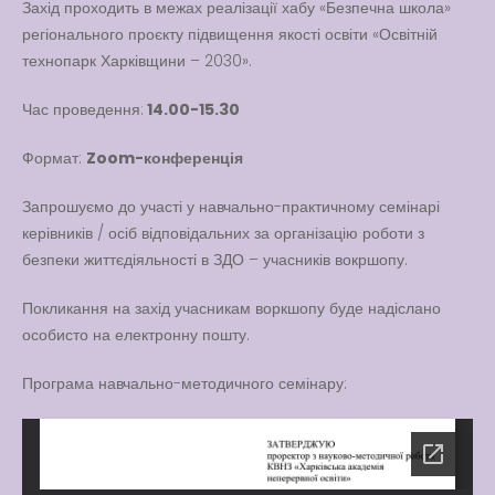
Захід проходить в межах реалізації хабу «Безпечна школа»
Вакансії
регіонального проєкту підвищення якості освіти «Освітній
технопарк Харківщини – 2030».
Вакансії
,
Публічна
інформація
Час проведення:
14.00-15.30
Читати далі
Формат:
Zoom-конференція
Запрошуємо до участі у навчально-практичному семінарі
керівників / осіб відповідальних за організацію роботи з
безпеки життєдіяльності в ЗДО – учасників вокршопу.
Покликання на захід учасникам воркшопу буде надіслано
особисто на електронну пошту.
Програма навчально-методичного семінару: