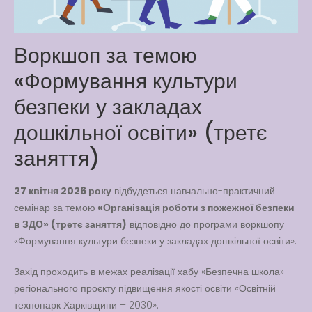
Way
Latter match class
Воркшоп за темою
New Friends Everyday at
Kiddie
«Формування культури
безпеки у закладах
дошкільної освіти» (третє
заняття)
27 квітня 2026 року
відбудеться навчально-практичний
семінар за темою
«Організація роботи з пожежної безпеки
в ЗДО» (третє заняття)
відповідно до програми воркшопу
«Формування культури безпеки у закладах дошкільної освіти».
Захід проходить в межах реалізації хабу «Безпечна школа»
регіонального проєкту підвищення якості освіти «Освітній
технопарк Харківщини – 2030».