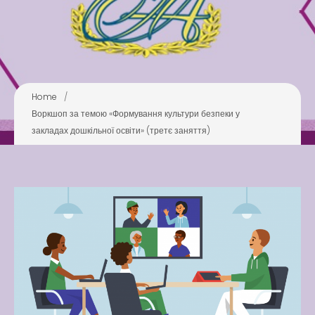
Pool
Play is Our Brain’s Favorite
Way
Latter match class
Home
/
New Friends Everyday at
Воркшоп за темою «Формування культури безпеки у
Kiddie
закладах дошкільної освіти» (третє заняття)
Latter match class
Swimming Lessons at New
Pool
Play is Our Brain’s Favorite