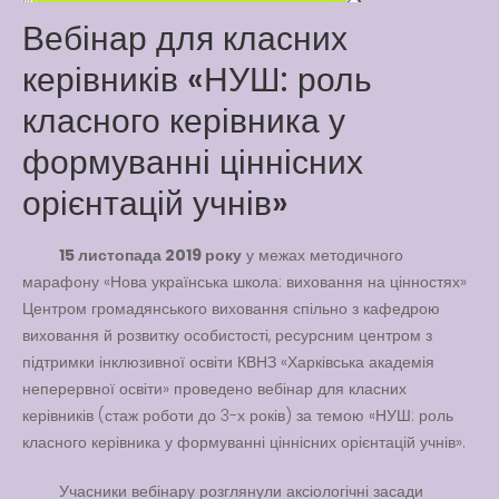
Вебінар для класних
Latter match class
New Friends Everyday at
керівників «НУШ: роль
Kiddie
класного керівника у
формуванні ціннісних
орієнтацій учнів»
15 листопада 2019 року
у межах методичного
марафону «Нова українська школа: виховання на цінностях»
Центром громадянського виховання спільно з кафедрою
виховання й розвитку особистості, ресурсним центром з
підтримки інклюзивної освіти КВНЗ «Харківська академія
неперервної освіти» проведено вебінар для класних
керівників (стаж роботи до 3-х років) за темою «НУШ: роль
класного керівника у формуванні ціннісних орієнтацій учнів».
Учасники вебінару розглянули аксіологічні засади