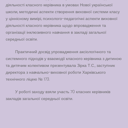
Вакансії
діяльності класного керівника в умовах Нової української
школи, методичні аспекти створення виховної системи класу
Вакансії
,
Публічна
у ціннісному вимірі, психолого-педагогічні аспекти виховної
інформація
діяльності класного керівника щодо впровадження та
Читати далі
організації інклюзивного навчання в закладі загальної
середньої освіти.
Практичний досвід упровадження аксіологічного та
системного підходів у взаємодії класного керівника з дитиною
та дитячим колективом презентувала Зірка Т.С., заступник
директора з навчально-виховної роботи Харківського
технічного ліцею № 173.
У роботі заходу взяли участь 70 класних керівників
закладів загальної середньої освіти.