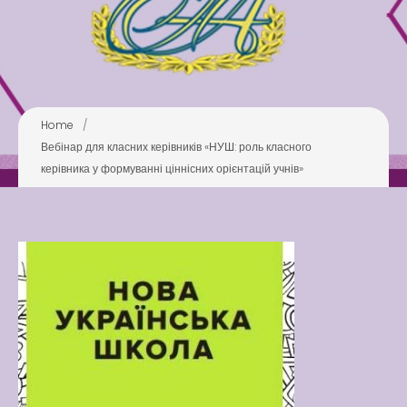
Pool
Play is Our Brain’s Favorite
Way
Latter match class
New Friends Everyday at
Home
/
Kiddie
Вебінар для класних керівників «НУШ: роль класного
керівника у формуванні ціннісних орієнтацій учнів»
Latter match class
Swimming Lessons at New
Pool
Play is Our Brain’s Favorite
Way