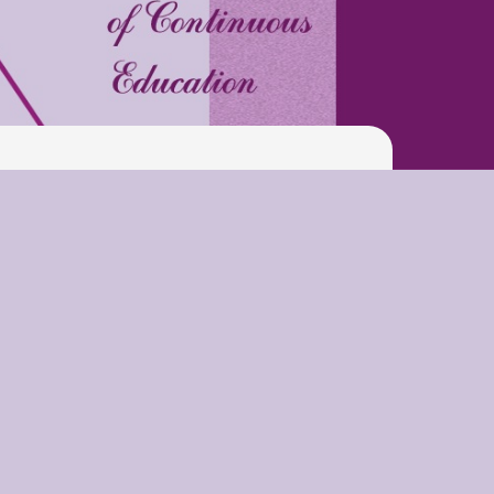
Pool
Play is Our Brain’s Favorite
Way
Latter match class
New Friends Everyday at
Kiddie
Latter match class
Swimming Lessons at New
Pool
Play is Our Brain’s Favorite
Way