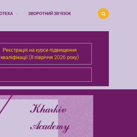
ІОТЕКА
ЗВОРОТНИЙ ЗВ’ЯЗОК
Про Академію
Реєстрація на курси підвищення
Розділи сайта
кваліфікації (ІІ півріччя 2026 року)
Публічна інформація
Анонси
Бібліотека
Зворотний зв’язок
Latter match class
Swimming Lessons at New