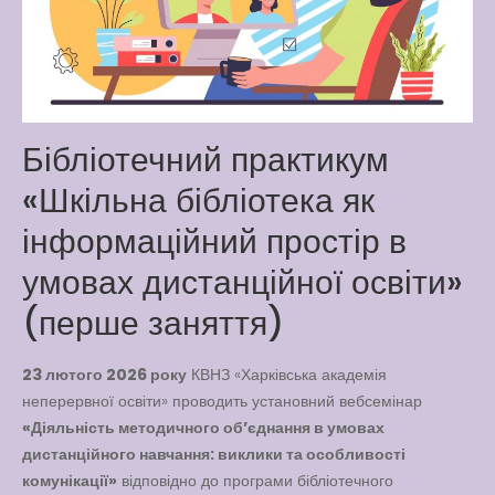
Way
Latter match class
New Friends Everyday at
Kiddie
Бібліотечний практикум
«Шкільна бібліотека як
інформаційний простір в
умовах дистанційної освіти»
(перше заняття)
23 лютого 2026 року
КВНЗ «Харківська академія
неперервної освіти» проводить установний вебсемінар
«Діяльність методичного об’єднання в умовах
дистанційного навчання: виклики та особливості
комунікації»
відповідно до програми бібліотечного