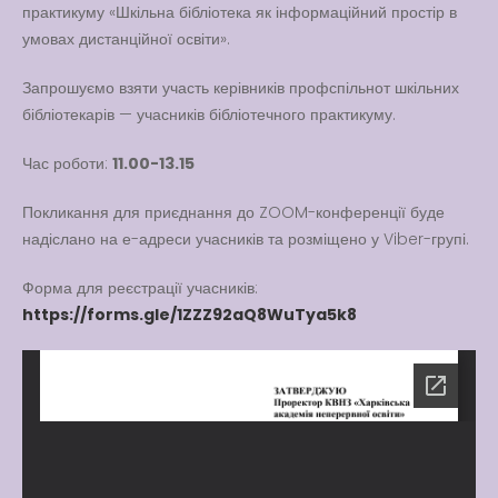
практикуму «Шкільна бібліотека як інформаційний простір в
Вакансії
умовах дистанційної освіти».
Вакансії
,
Публічна
Запрошуємо взяти участь керівників профспільнот шкільних
інформація
бібліотекарів — учасників бібліотечного практикуму.
Читати далі
Час роботи:
11.00-13.15
Покликання для приєднання до ZOOM-конференції буде
надіслано на е-адреси учасників та розміщено у Viber-групі.
Форма для реєстрації учасників:
https://forms.gle/1ZZZ92aQ8WuTya5k8