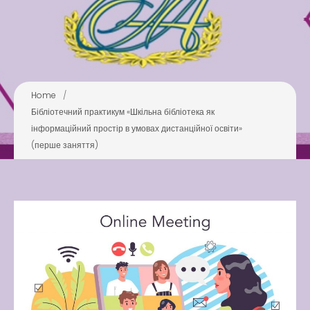
Pool
Play is Our Brain’s Favorite
Way
Latter match class
Home
/
New Friends Everyday at
Бібліотечний практикум «Шкільна бібліотека як
Kiddie
інформаційний простір в умовах дистанційної освіти»
(перше заняття)
Latter match class
Swimming Lessons at New
Pool
Play is Our Brain’s Favorite