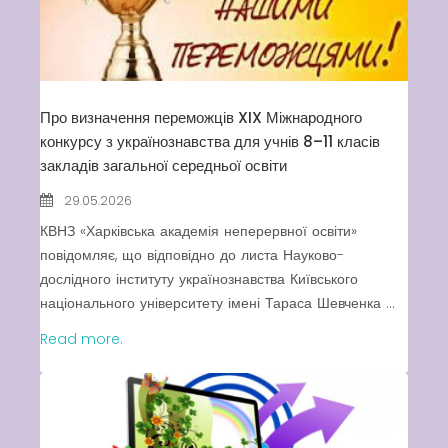
Swimming Lessons at New
Pool
Play is Our Brain’s Favorite
Way
Про визначення переможців XIX Міжнародного
Latter match class
конкурсу з українознавства для учнів 8–11 класів
закладів загальної середньої освіти
New Friends Everyday at
Kiddie
29.05.2026
КВНЗ «Харківська академія неперервної освіти»
повідомляє, що відповідно до листа Науково-
дослідного інституту українознавства Київського
національного університету імені Тараса Шевченка ...
Read more.