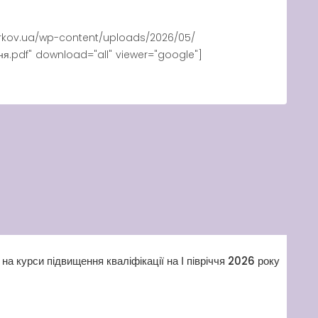
rkov.ua/wp-content/uploads/2026/05/
ня.pdf" download="all" viewer="google"]
на курси підвищення кваліфікації на І півріччя 2026 року