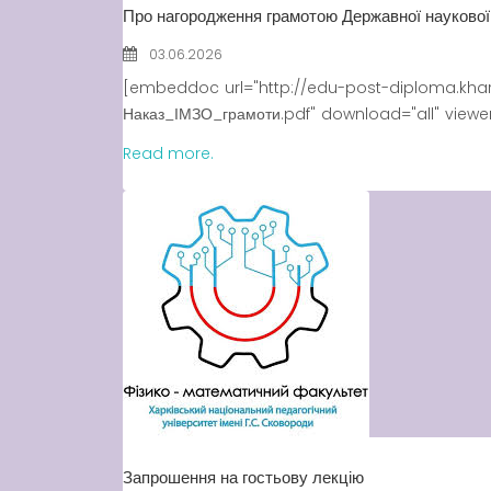
Про нагородження грамотою Державної наукової у
03.06.2026
[embeddoc url="http://edu-post-diploma.kha
Наказ_ІМЗО_грамоти.pdf" download="all" vie
Read more.
Запрошення на гостьову лекцію