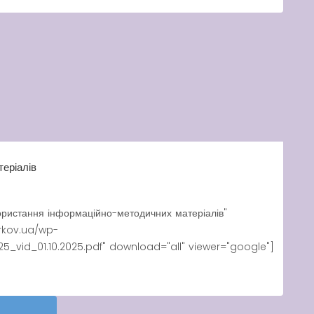
еріалів
ористання інформаційно-методичних матеріалів"
rkov.ua/wp-
_vid_01.10.2025.pdf" download="all" viewer="google"]