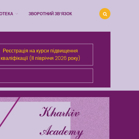
ІОТЕКА
ЗВОРОТНИЙ ЗВ’ЯЗОК
Реєстрація на курси підвищення
кваліфікації (ІІ півріччя 2026 року)
Про Академію
Розділи сайта
Публічна інформація
Анонси
Бібліотека
Зворотний зв’язок