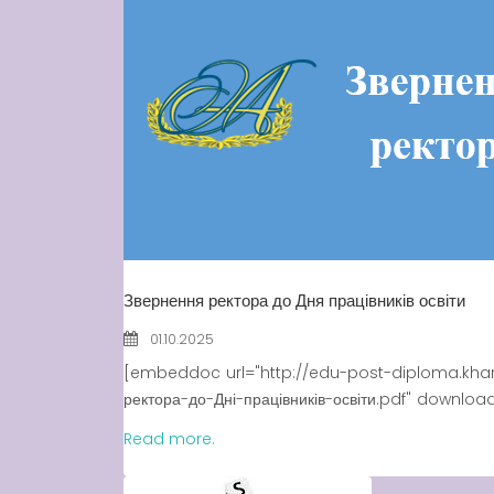
Звернення ректора до Дня працівників освіти
01.10.2025
[embeddoc url="http://edu-post-diploma.kha
ректора-до-Дні-працівників-освіти.pdf" downloa
Read more.