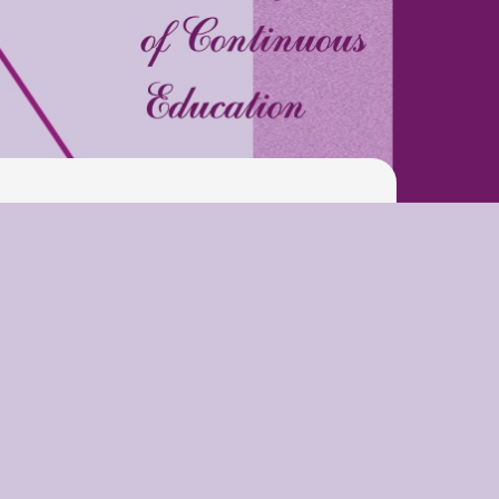
Latter match class
Swimming Lessons at New
Pool
Play is Our Brain’s Favorite
Way
Latter match class
New Friends Everyday at
Kiddie
Latter match class
Swimming Lessons at New
Pool