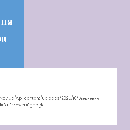
rkov.ua/wp-content/uploads/2025/10/Звернення-
d="all" viewer="google"]