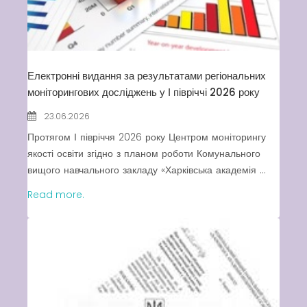
Swimming Lessons at New
Pool
Play is Our Brain’s Favorite
Way
Електронні видання за результатами регіональних
Latter match class
моніторингових досліджень у І півріччі 2026 року
New Friends Everyday at
23.06.2026
Kiddie
Протягом І півріччя 2026 року Центром моніторингу
якості освіти згідно з планом роботи Комунального
вищого навчального закладу «Харківська академія ...
Read more.