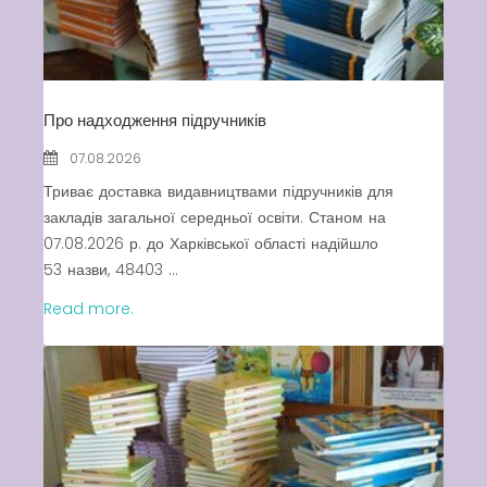
Swimming Lessons at New
Pool
Play is Our Brain’s Favorite
Way
Про надходження підручників
Latter match class
07.08.2026
New Friends Everyday at
Триває доставка видавництвами підручників для
Kiddie
закладів загальної середньої освіти. Станом на
07.08.2026 р. до Харківської області надійшло
53 назви, 48403 ...
Read more.