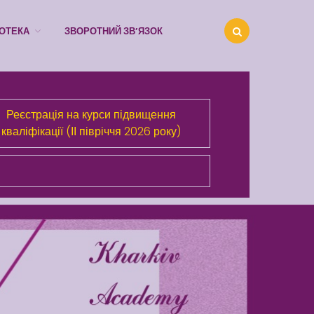
ІОТЕКА
ЗВОРОТНИЙ ЗВ’ЯЗОК
Реєстрація на курси підвищення
кваліфікації (ІІ півріччя 2026 року)
Про Академію
Розділи сайта
Публічна інформація
Анонси
Бібліотека
Зворотний зв’язок