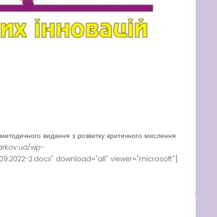
-методичного видання з розвитку критичного мислення
arkov.ua/wp-
9.2022-2.docx" download="all" viewer="microsoft"]