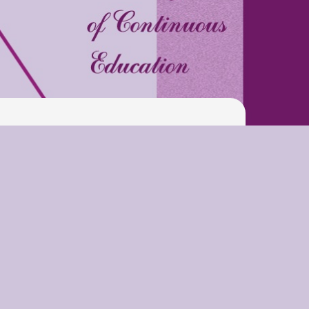
Latter match class
Swimming Lessons at New
Pool
Play is Our Brain’s Favorite
Way
Latter match class
New Friends Everyday at
Kiddie
Latter match class
Swimming Lessons at New
Pool