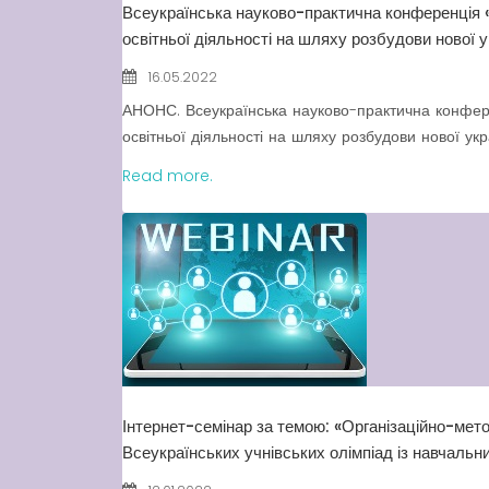
Всеукраїнська науково-практична конференція «П
освітньої діяльності на шляху розбудови нової 
16.05.2022
АНОНС. Всеукраїнська науково-практична конференц
освітньої діяльності на шляху розбудови нової укра
Read more.
Інтернет-семінар за темою: «Організаційно-мето
Всеукраїнських учнівських олімпіад із навчаль