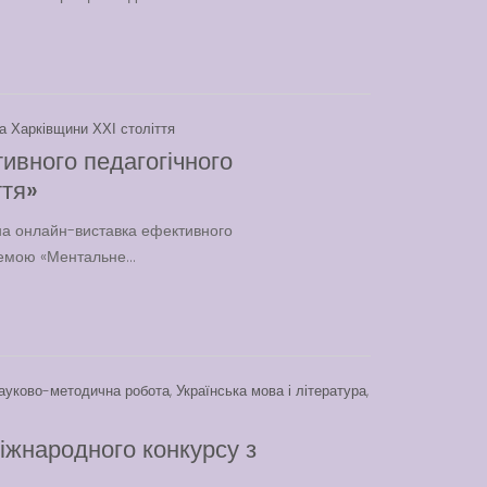
та Харківщини ХХІ століття
ивного педагогічного
ття»
на онлайн-виставка ефективного
темою «Ментальне...
ауково-методична робота
,
Українська мова і література
,
іжнародного конкурсу з