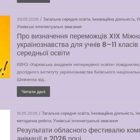
29.05.2026 /
Загальна середня освіта
,
Інноваційна діяльність
,
Н
Учнівські інтелектуальні змагання
Про визначення переможців XIX Міжна
українознавства для учнів 8–11 класів
середньої освіти
КВНЗ «Харківська академія неперервної освіти» повідомляє
дослідного інституту українознавства Київського національн
Шевченка від...
Читати далі
18.05.2026 /
Загальна середня освіта
,
Інноваційна діяльність
,
І
методична робота
,
Учнівські інтелектуальні змагання
Результати обласного фестивалю комп
анімації в 2026 році