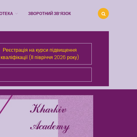
ІОТЕКА
ЗВОРОТНИЙ ЗВ’ЯЗОК
Реєстрація на курси підвищення
Про Академію
кваліфікації (ІІ півріччя 2026 року)
Розділи сайта
Публічна інформація
Анонси
Бібліотека
Зворотний зв’язок
Latter match class