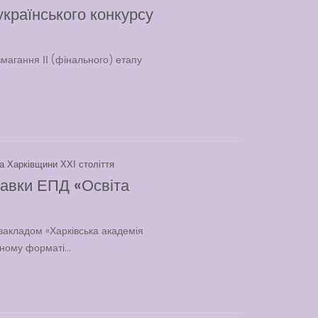
українського конкурсу
змагання ІІ (фінального) етапу
та Харківщини ХХІ століття
тавки ЕПД «Освіта
закладом «Харківська академія
ному форматі...