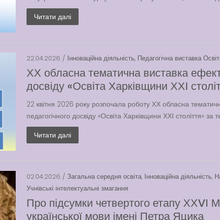
Читати далі
22.04.2026 /
Інноваційна діяльність
,
Педагогічна виставка Осві
ХХ обласна тематична виставка ефект
досвіду «Освіта Харківщини ХХІ столі
22 квітня 2026 року розпочала роботу ХХ обласна тематич
педагогічного досвіду «Освіта Харківщини ХХІ століття» за 
Читати далі
02.04.2026 /
Загальна середня освіта
,
Інноваційна діяльність
,
Н
Учнівські інтелектуальні змагання
Про підсумки четвертого етапу ХХVІ М
української мови імені Петра Яцика