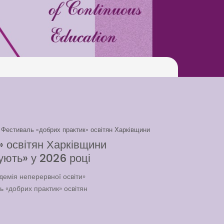
Swimming Lessons at New
Pool
Play is Our Brain’s Favorite
Way
Latter match class
New Friends Everyday at
Kiddie
,
Фестиваль «добрих практик» освітян Харківщини
 освітян Харківщини
ують» у 2026 році
емія неперервної освіти»
Latter match class
 «добрих практик» освітян
Swimming Lessons at New
Pool