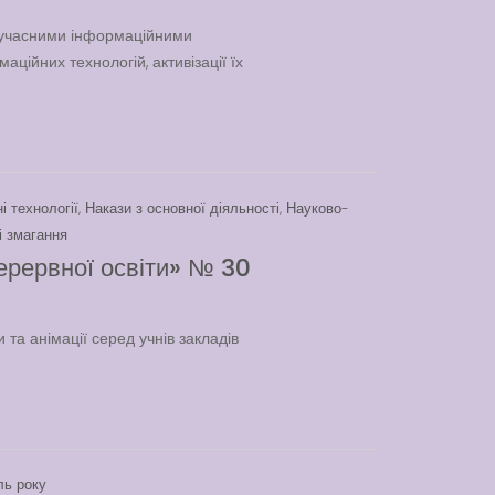
 сучасними інформаційними
аційних технологій, активізації їх
і технології
,
Накази з основної діяльності
,
Науково-
і змагання
ерервної освіти» № 30
та анімації серед учнів закладів
ль року