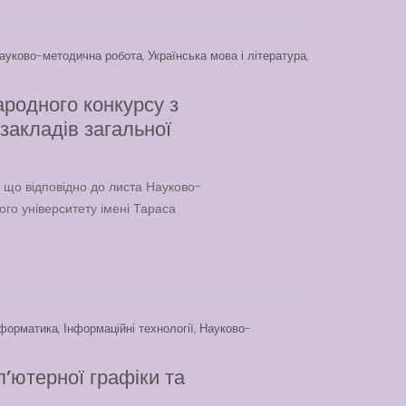
Play is Our Brain’s Favorite
Way
ауково-методична робота
,
Українська мова і література
,
Latter match class
New Friends Everyday at
родного конкурсу з
Kiddie
 закладів загальної
, що відповідно до листа Науково-
ого університету імені Тараса
Вакансії
Вакансії
,
Публічна
нформатика
,
Інформаційні технології
,
Науково-
інформація
’ютерної графіки та
Читати
далі