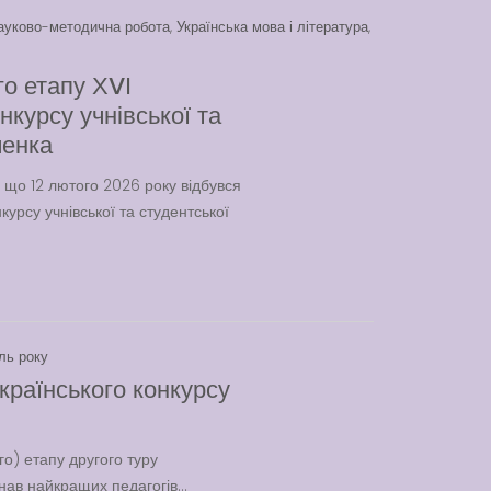
ауково-методична робота
,
Українська мова і література
,
о етапу ХVІ
курсу учнівської та
ченка
 що 12 лютого 2026 року відбувся
урсу учнівської та студентської
ль року
українського конкурсу
го) етапу другого туру
нав найкращих педагогів...