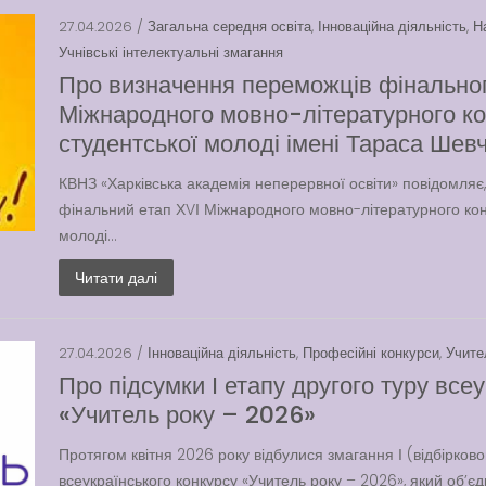
27.04.2026 /
Загальна середня освіта
,
Інноваційна діяльність
,
Н
Учнівські інтелектуальні змагання
Про визначення переможців фінальног
Міжнародного мовно-літературного кон
студентської молоді імені Тараса Шев
КВНЗ «Харківська академія неперервної освіти» повідомляє,
фінальний етап ХVІ Міжнародного мовно-літературного конк
молоді...
Читати далі
27.04.2026 /
Інноваційна діяльність
,
Професійні конкурси
,
Учите
Про підсумки І етапу другого туру все
«Учитель року – 2026»
Протягом квітня 2026 року відбулися змагання І (відбірково
всеукраїнського конкурсу «Учитель року – 2026», який об’єд