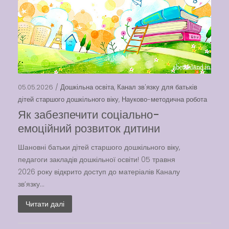
Вакансії
Вакансії
,
Публічна
05.05.2026 /
Дошкільна освіта
,
Канал зв'язку для батьків
інформація
дітей старшого дошкільного віку
,
Науково-методична робота
Як забезпечити соціально-
Читати далі
емоційний розвиток дитини
Шановні батьки дітей старшого дошкільного віку,
педагоги закладів дошкільної освіти! 05 травня
2026 року відкрито доступ до матеріалів Каналу
зв’язку...
Читати далі