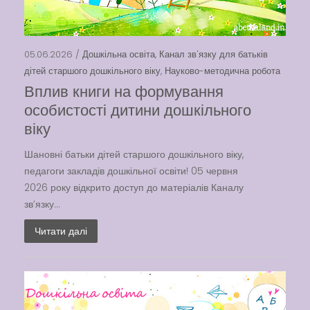
Swimming Lessons at New
Pool
05.06.2026 /
Дошкільна освіта
,
Канал зв'язку для батьків
Play is Our Brain’s Favorite
дітей старшого дошкільного віку
,
Науково-методична робота
Way
Вплив книги на формування
Latter match class
особистості дитини дошкільного
New Friends Everyday at
віку
Kiddie
Шановні батьки дітей старшого дошкільного віку,
педагоги закладів дошкільної освіти! 05 червня
2026 року відкрито доступ до матеріалів Каналу
зв’язку...
Читати далі