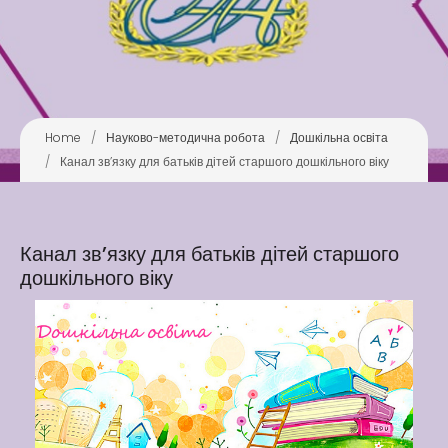
Latter match class
Swimming Lessons at New
Pool
Home
/
Науково-методична робота
/
Дошкільна освіта
Play is Our Brain’s Favorite
/
Канал зв’язку для батьків дітей старшого дошкільного віку
Way
Latter match class
New Friends Everyday at
Канал зв’язку для батьків дітей старшого
Kiddie
дошкільного віку
Latter match class